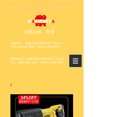
イベント企画・デザイン及び施工、音響・照明にいたる
まで自社で全てをプロデュース。
​有限会社 祭屋
札幌本社 ：札幌市西区西野3条7丁目1-48
TEL
011-699-6266
FAX
011-699-6370
西野BASE：札幌市西区西野2条6丁目3-36
​TEL
0800-808-1101
FAX011-669-2004