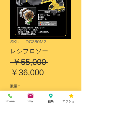
SKU： DC380M2
レシプロソー
通
 ￥55,000 
セ
常
￥36,000
ー
価
数量
*
ル
格
価
Phone
Email
住所
アクションを編集
カートに追加する
格