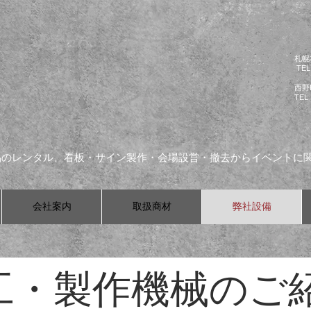
札幌
TEL 
西野
​TEL
品のレンタル、看板・サイン製作・会場設営・撤去からイベントに
会社案内
取扱商材
弊社設備
加工・製作機械のご